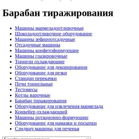
Барабан тиражирования
Машины мармеладоотливочные
Шоколадоотливочное оборудование
Машины зефироотсадочные
Отсадочные машины
Машины конфетоформующие
Машины глазировочные
Тоннели охлаждающие
Оборудование для декорирования
Оборудование для резки
Станции перекачки
Печи тоннельные
Тестомесы
Котлы варочные
Барабан тиражирования
Оборудование для извлечения мармелада
Конвейер охлаждающий
Машины ротационно-формующие
Оборудование для намазки и посыпки
Сэндвич машины для печенья