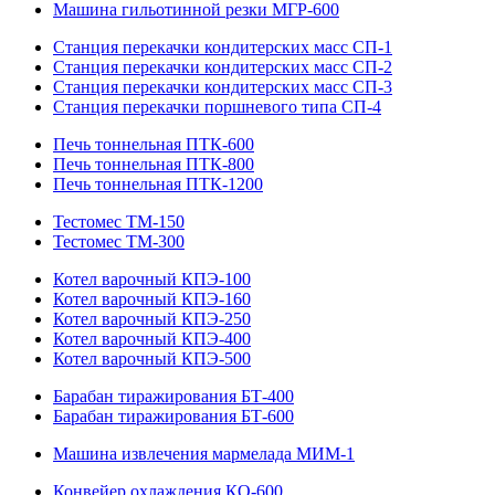
Машина гильотинной резки МГР-600
Станция перекачки кондитерских масс СП-1
Станция перекачки кондитерских масс СП-2
Станция перекачки кондитерских масс СП-3
Станция перекачки поршневого типа СП-4
Печь тоннельная ПТК-600
Печь тоннельная ПТК-800
Печь тоннельная ПТК-1200
Тестомес ТМ-150
Тестомес ТМ-300
Котел варочный КПЭ-100
Котел варочный КПЭ-160
Котел варочный КПЭ-250
Котел варочный КПЭ-400
Котел варочный КПЭ-500
Барабан тиражирования БТ-400
Барабан тиражирования БТ-600
Машина извлечения мармелада МИМ-1
Конвейер охлаждения КО-600