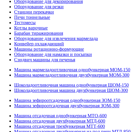
Оборудование для декорирования
Оборудование для резки
Станции перекачки
Печи тоннельные
Тестомесы
Котлы варочные
Барабан тиражирования
Оборудование для извлечения мармелада
Конвейер охлаждающий
Машины ротационно-формующие
Оборудование для намазки и посыпки
Сэндвич машины для печенья
Машина мармеладоотливочная однобункерная МОМ-150
Машина мармеладоотливочная двухбункерная МОМ-300
Шоколадоотливочная машина однобункерная ШОМ-150
Шоколадоотливочная машина двухбункерная ШОМ-300
Машина зефироотсадочная однобункерная ЗОМ-150
Машина зефироотсадочная двухбункерная ЗОМ-300
Машина отсадочная однобункерная МТО-600
Машина отсадочная двухбункерная МТД-600
Машина отсадочная трехбункерная МТТ-600
Машина отсадочная двухбункерная на под печи МТД-850