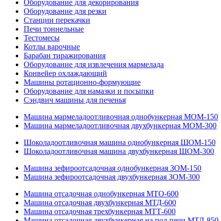
Оборудование для декорирования
Оборудование для резки
Станции перекачки
Печи тоннельные
Тестомесы
Котлы варочные
Барабан тиражирования
Оборудование для извлечения мармелада
Конвейер охлаждающий
Машины ротационно-формующие
Оборудование для намазки и посыпки
Сэндвич машины для печенья
Машина мармеладоотливочная однобункерная МОМ-150
Машина мармеладоотливочная двухбункерная МОМ-300
Шоколадоотливочная машина однобункерная ШОМ-150
Шоколадоотливочная машина двухбункерная ШОМ-300
Машина зефироотсадочная однобункерная ЗОМ-150
Машина зефироотсадочная двухбункерная ЗОМ-300
Машина отсадочная однобункерная МТО-600
Машина отсадочная двухбункерная МТД-600
Машина отсадочная трехбункерная МТТ-600
Машина отсадочная двухбункерная на под печи МТД-850