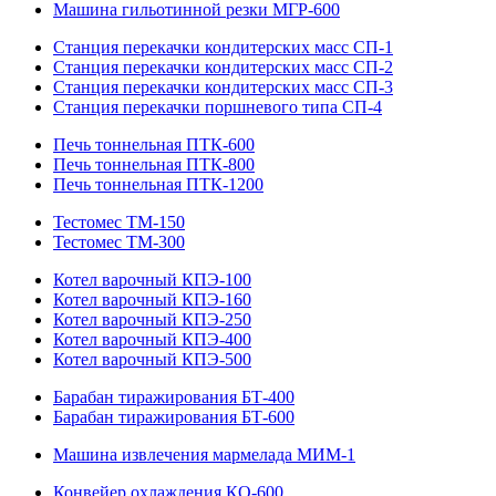
Машина гильотинной резки МГР-600
Станция перекачки кондитерских масс СП-1
Станция перекачки кондитерских масс СП-2
Станция перекачки кондитерских масс СП-3
Станция перекачки поршневого типа СП-4
Печь тоннельная ПТК-600
Печь тоннельная ПТК-800
Печь тоннельная ПТК-1200
Тестомес ТМ-150
Тестомес ТМ-300
Котел варочный КПЭ-100
Котел варочный КПЭ-160
Котел варочный КПЭ-250
Котел варочный КПЭ-400
Котел варочный КПЭ-500
Барабан тиражирования БТ-400
Барабан тиражирования БТ-600
Машина извлечения мармелада МИМ-1
Конвейер охлаждения КО-600