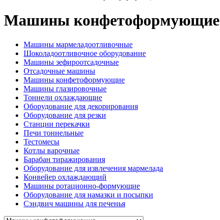
Машины конфетоформующие
Машины мармеладоотливочные
Шоколадоотливочное оборудование
Машины зефироотсадочные
Отсадочные машины
Машины конфетоформующие
Машины глазировочные
Тоннели охлаждающие
Оборудование для декорирования
Оборудование для резки
Станции перекачки
Печи тоннельные
Тестомесы
Котлы варочные
Барабан тиражирования
Оборудование для извлечения мармелада
Конвейер охлаждающий
Машины ротационно-формующие
Оборудование для намазки и посыпки
Сэндвич машины для печенья