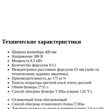
Технические характеристики
Ширина конвейера
400 мм
Напряжение
380 В
Мощность
8,5 кВт
Количество форсунок
6/12
Межцентровое расстояние форсунок
63 мм (либо по
техническому заданию заказчика)
Производительность
до 175 кг/ч
Панель оператора
цветной touch screen дисплей
Объем бункера
2*35 л
Способ обогрева бункера
ТЭНы (свыше 120 °С)
Отливочный блок
обогреваемый
Способ обогрева отливочного блока
ТЭНы
Давление воздуха на входе в пневмосистему
5-6 кг/см²