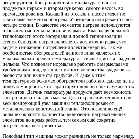
регулируются. Контролируется температура стенок и
продукта в первом и втором бункерах, самого насоса, во
время дозирования. Каждый из отсеков и насос имеют не
зависимые элементы обогрева. У бункеров обогреваются все
четыре стенки. В качестве элементов нагрева используются
пластинчатые тены на основе мармита. Благодаря большой
теплоёмкости этого материала и полной теплоизоляции
стенок бункеров нагрев включается достаточно редко, что
ведёт к снижению потребления электроэнергии. Так же
особенностью обогревателей данного вида является их
максимальный предел температуры – свыше двухста градусов
цельсия. Что позволяет нормально работать с мармеладами
требующими поддержание нужного количества градусов —
около ста или выше ста градусов. И даже в этих
температурных режимах обогреватели работают далеко не на
полную мощность, что гарантирует долгий срок службы этих
элементов. Датчик температуры продукта даёт возможность
контролировать нагрев массы. Для сокращения теплопотери
весь дозирующий узел машины теплоизолирован от
металлических конструкций станка. Это позволило ещё
больше сократить количество включений нагревательных
элементов во время работы, тем самым ещё сократив
потребление электричества.
Подобный тип машины может разливать не только мармелад,