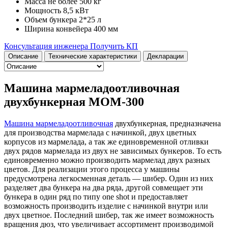
Масса
не более 500 кг
Мощность
8,5 кВт
Объем бункера
2*25 л
Ширина конвейера
400 мм
Консультация инженера
Получить КП
Описание
Технические характеристики
Декларации
Машина мармеладоотливочная
двухбункерная МОМ-300
Машина мармеладоотливочная
двухбункерная, предназначена
для производства мармелада с начинкой, двух цветных
корпусов из мармелада, а так же единовременной отливки
двух рядов мармелада из двух не зависимых бункеров. То есть
единовременно можно производить мармелад двух разных
цветов. Для реализации этого процесса у машины
предусмотрена легкосменная деталь — шибер. Один из них
разделяет два бункера на два ряда, другой совмещает эти
бункера в один ряд по типу one shot и предоставляет
возможность производить изделие с начинкой внутри или
двух цветное. Последний шибер, так же имеет возможность
вращения дюз, что увеличивает ассортимент производимой