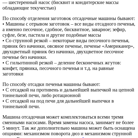
— шестеренный насос (бисквит и кондитерские массы
обладающие текучестью)
По способу отделения заготовок отсадочные машины бывают:
• Машины с отрывом заготовок – все виды отсадного печенья,
а именно песочное, сдобное, бисквитное, заварное; зефир,
суфле, безе, пастила и другие подобные массы
• Со струнной резкой – некоторые виды песочного печенья,
пряник без начинки, овсяное печенье, печенье «Американер»,
двухцветный пряник без начинки, двухцветное песочное
печенье без начинки.
• С гильотинной резкой – деление бесконечных жгутов:
конфет, пряника, песочного печенья и т.д. на равные
заготовки
По способу отсадки печенья машины бывают:
• С отсадкой на противень и дальнейшей выпечкой на цепной
тоннельной печи, либо ротационной
• С отсадкой на под печи для дальнейшей выпечки в
тоннельной печи.
Машина отсадочная может комплектоваться всеми тремя
сменными насосами. Время замены насоса, занимает не более
5 минут. Так же дополнительно машина может быть оснащена
опциями: механизмом поворота дюз и механизмом струнной