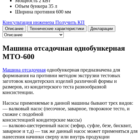
Мощность
2 кВт
Объем бункера
35 л
Ширина противня
600 мм
Консультация инженера
Получить КП
Описание
Технические характеристики
Декларации
Машина отсадочная однобункерная
МТО-600
Машина отсадочная
однобункерная предназначена для
формования на противни методом экструзии тестовых
заготовок кондитерских изделий различной формы и
размеров, из кондитерского теста разнообразной
консистенции.
Насосы применяемые в данной машины бывают трех видов:
— валковый насос (песочное, заварное, творожное тесто, и
схожие с подобной
консистенцией кондитерские массы)
— валково-шестеренный насос (зефир, суфле, безе, бисквит,
заварное и т.д) — так же данный насос может применяться для
нанесения начинки сверху или внутрь продукции