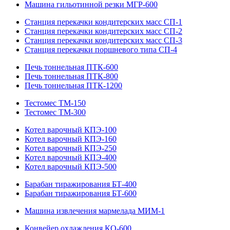
Машина гильотинной резки МГР-600
Станция перекачки кондитерских масс СП-1
Станция перекачки кондитерских масс СП-2
Станция перекачки кондитерских масс СП-3
Станция перекачки поршневого типа СП-4
Печь тоннельная ПТК-600
Печь тоннельная ПТК-800
Печь тоннельная ПТК-1200
Тестомес ТМ-150
Тестомес ТМ-300
Котел варочный КПЭ-100
Котел варочный КПЭ-160
Котел варочный КПЭ-250
Котел варочный КПЭ-400
Котел варочный КПЭ-500
Барабан тиражирования БТ-400
Барабан тиражирования БТ-600
Машина извлечения мармелада МИМ-1
Конвейер охлаждения КО-600