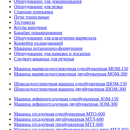
Оборудование для декорирования
Оборудование для резки
Станции перекачки
Печи тоннельные
Тестомесы
Котлы варочные
Барабан тиражирования
Оборудование для извлечения мармелада
Конвейер охлаждающий
Машины ротационно-формующие
Оборудование для намазки и посыпки
Сэндвич машины для печенья
Машина мармеладоотливочная однобункерная МОМ-150
Машина мармеладоотливочная двухбункерная МОМ-300
Шоколадоотливочная машина однобункерная ШОМ-150
Шоколадоотливочная машина двухбункерная ШОМ-300
Машина зефироотсадочная однобункерная ЗОМ-150
Машина зефироотсадочная двухбункерная ЗОМ-300
Машина отсадочная однобункерная МТО-600
Машина отсадочная двухбункерная МТД-600
Машина отсадочная трехбункерная МТТ-600
Машина отсадочная двухбункерная на под печи МТД-850