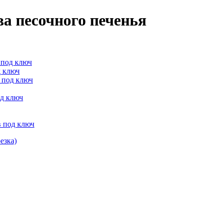
а песочного печенья
 под ключ
д ключ
 под ключ
од ключ
в под ключ
езка)